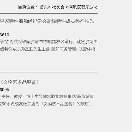
当前位置：
首页
>
校友会
>
高航院智库沙龙
皇家特许船舶经纪学会高级特许成员孙丕胜先
6616
院“高航院智库沙龙”在东明路校区举行。此次沙龙由
级特许成员孙丕胜先生主讲“船舶商务管理- 联营体模
授《文物艺术品鉴赏》
6005
主任、教授、博士生导师朱顺龙教授来到“高航院智
院50余名校友做了题为《文物艺术品鉴赏》的演讲。