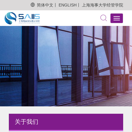
简体中文丨
ENGLISH丨
上海海事大学经管学院
Toggle
navigati
关于我们