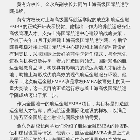
黄有方校长、金永兴副校长共同为上海高级国际航运学
院揭牌。
黄有方校长对上海高级国际航运学院的成立和航运金融
EMBA的正式开班表示祝贺。他指出，作为培养航运服务业
高级管理人才、支持上海国际航运中心建设的战略决策，
学校于去年11月开始筹建上海高级国际航运学院。今后学
院将积极对接上海国际航运中心建设和上海自贸区建设的
有利契机，采取国际上最好的商学院运作模式，与全球先
进教育机构资源共享，着力打造国内领先、国际知名的航
运金融教育品牌，构筑具有影响力的航运高端人才输出基
地，助推上海形成优质高效的现代航运金融服务环境。他
表示，此次航运金融EMBA班是学校EMBA教育史上的又一
重大突破，这一项目的正式运行标志着上海高级国际航运
学院成功迈出了第一步。
作为全国唯一的航运金融EMBA项目，其目标是打造航
运金融人才智库，成为航运业国际化建设的样板，以满足
上海乃至全国航运金融业与国际接轨的需要。
金永兴副校长向学员们介绍了航运金融EMBA的师资队
伍和课程设置等情况。他表示，航运金融EMBA班是上海高
级国际航运学院为上海国际航运中心建设量身打造的第一