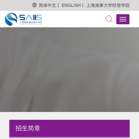
简体中文丨
ENGLISH丨
上海海事大学经管学院
Toggle
navigati
招生简章