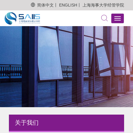
简体中文丨
ENGLISH丨
上海海事大学经管学院
Toggle
navigati
关于我们