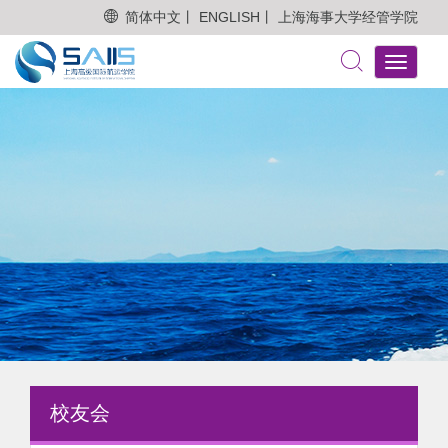
简体中文丨
ENGLISH丨
上海海事大学经管学院
Toggle
navigati
校友会